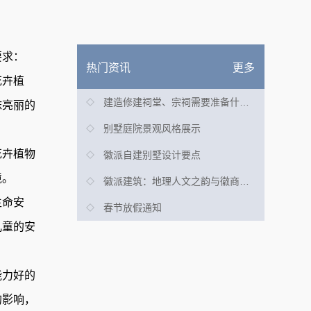
要求：
热门资讯
更多
花卉植
建造修建祠堂、宗祠需要准备什么事项?
抹亮丽的
别墅庭院景观风格展示
花卉植物
徽派自建别墅设计要点
境。
徽派建筑：地理人文之韵与徽商文化之魅
生命安
春节放假通知
儿童的安
能力好的
的影响，